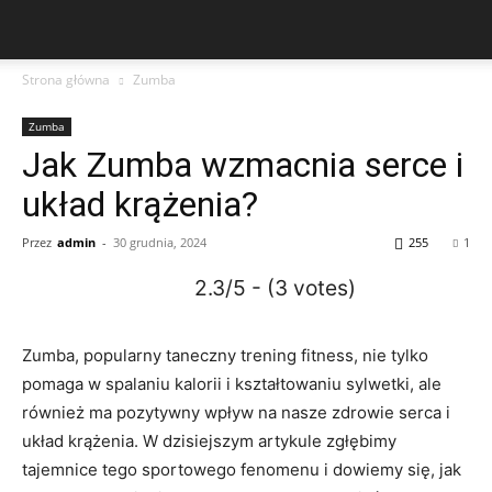
Strona główna
Zumba
Zumba
Jak Zumba wzmacnia serce i
układ krążenia?
Przez
admin
-
30 grudnia, 2024
255
1
2.3/5 - (3 votes)
Zumba, popularny taneczny trening fitness, nie tylko
pomaga w spalaniu kalorii i kształtowaniu sylwetki, ale
również ma pozytywny wpływ na nasze zdrowie serca i
układ krążenia. W dzisiejszym artykule zgłębimy
tajemnice tego sportowego fenomenu i dowiemy się, jak